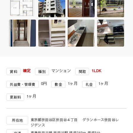
確定
マンション
1LDK
賃料
種別
間取
0円
1ヶ月
1ヶ月
共益費・管理費
敷金
礼金
1ヶ月
更新料
東京都世田谷区世田谷４丁目 グランホース世田谷レ
所在地
ジデンス
東急世田谷線 世田谷駅 徒歩240m 徒歩3分