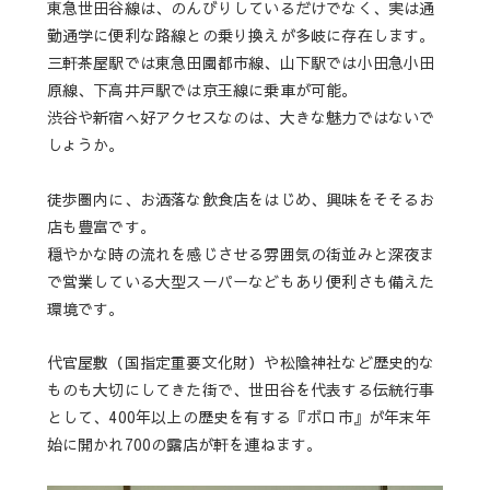
東急世田谷線は、のんびりしているだけでなく、実は通
勤通学に便利な路線との乗り換えが多岐に存在します。
三軒茶屋駅では東急田園都市線、山下駅では小田急小田
原線、下高井戸駅では京王線に乗車が可能。
渋谷や新宿へ好アクセスなのは、大きな魅力ではないで
しょうか。
徒歩圏内に、お洒落な飲食店をはじめ、興味をそそるお
店も豊富です。
穏やかな時の流れを感じさせる雰囲気の街並みと深夜ま
で営業している大型スーパーなどもあり便利さも備えた
環境です。
代官屋敷（国指定重要文化財）や松陰神社など歴史的な
ものも大切にしてきた街で、
世田谷
を代表する伝統行事
として、400年以上の歴史を有する『ボロ市』が年末年
始に開かれ700の露店が軒を連ねます。