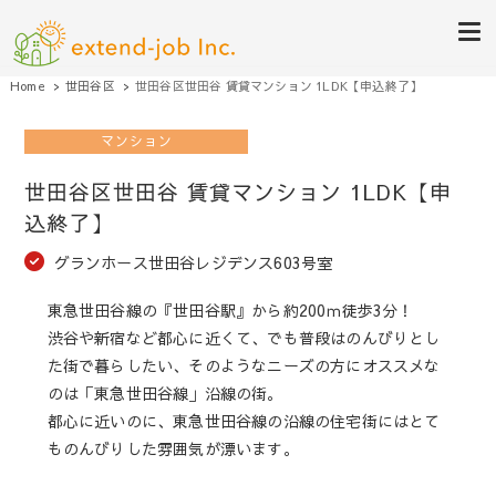
eいえちぇん不動産（by株式会
綺麗なお部屋探しや清潔感のあるお部屋創りを全力でサポート致します
Home
世田谷区
世田谷区世田谷 賃貸マンション 1LDK【申込終了】
社extend-job）
マンション
世田谷区世田谷 賃貸マンション 1LDK【申
込終了】
グランホース世田谷レジデンス603号室
東急世田谷線の『世田谷駅』から約200ｍ徒歩3分！
渋谷や新宿など都心に近くて、でも普段はのんびりとし
た街で暮らしたい、そのようなニーズの方にオススメな
のは「東急世田谷線」沿線の街。
都心に近いのに、東急世田谷線の沿線の住宅街にはとて
ものんびりした雰囲気が漂います。