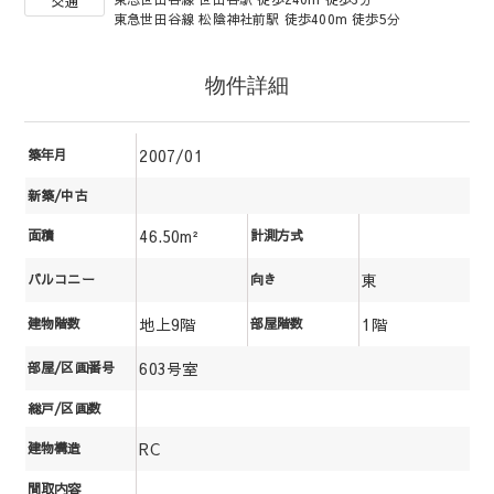
交通
東急世田谷線 松陰神社前駅 徒歩400m 徒歩5分
物件詳細
2007/01
築年月
新築/中古
46.50m²
面積
計測方式
東
バルコニー
向き
地上9階
1階
建物階数
部屋階数
603号室
部屋/区画番号
総戸/区画数
RC
建物構造
間取内容