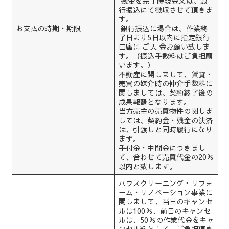
残金を完了時現金又は、銀
行振込にて徴収させて頂きま
す。
お支払の時期・期限
銀行振込に場合は、作業終
了日より5日以内に指定銀行
口座に ご入 金お願い致しま
す。（振込手数料はご負担願
います。）
不動産に関しまして、賃貸・
売買の媒介時の仲介手数料に
関しましては、契約終了後の
成果報酬となります。
当方売主の売買物件の関しま
しては、契約金・残金の決済
は、引渡しと同時履行になり
ます。
手付金・中間金につきまし
て、合わせて売買代金の20％
以内と致します。
ハウスクリーニング・リフォ
ーム・リノベーション事業に
関しまして、当日のキャンセ
ルは100％、前日のキャンセ
ルは、50％の作業代金をキャ
ンセル料として、ご負担頂き