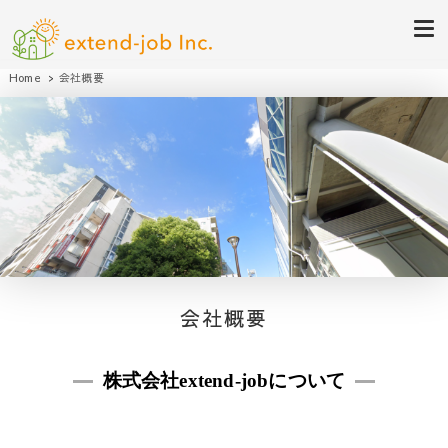
eいえちぇん不動産（by株式会
綺麗なお部屋探しや清潔感のあるお部屋創りを全力でサポート致します
Home
会社概要
社extend-job）
会社概要
株式会社extend-jobについて