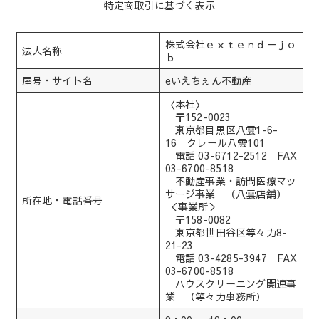
特定商取引に基づく表示
株式会社ｅｘｔｅｎｄ－ｊｏ
法人名称
ｂ
屋号・サイト名
eいえちぇん不動産
〈本社〉
〒152-0023
東京都目黒区八雲1-6-
16 クレール八雲101
電話 03-6712-2512 FAX
03-6700-8518
不動産事業・訪問医療マッ
サージ事業 （八雲店舗）
所在地・電話番号
＜事業所＞
〒158-0082
東京都世田谷区等々力8-
21-23
電話 03-4285-3947 FAX
03-6700-8518
ハウスクリーニング関連事
業 （等々力事務所）