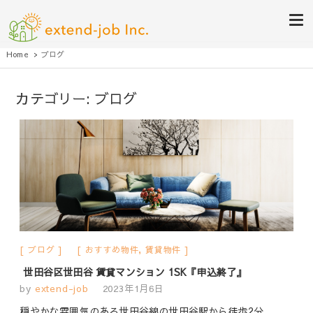
eいえちぇん不動産（by株式会
綺麗なお部屋探しや清潔感のあるお部屋創りを全力でサポート致します
Home
ブログ
社extend-job）
カテゴリー:
ブログ
ブログ
おすすめ物件
,
賃貸物件
世田谷区世田谷 賃貸マンション 1SK『申込終了』
by
extend-job
2023年1月6日
穏やかな雰囲気のある世田谷線の世田谷駅から徒歩2分